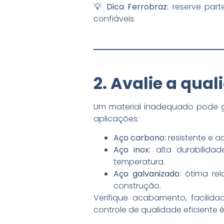
💡
Dica Ferrobraz:
reserve part
confiáveis.
2. Avalie a qua
Um material inadequado pode ge
aplicações:
Aço carbono:
resistente e a
Aço inox:
alta durabilidad
temperatura.
Aço galvanizado:
ótima rel
construção.
Verifique acabamento, facili
controle de qualidade eficiente é