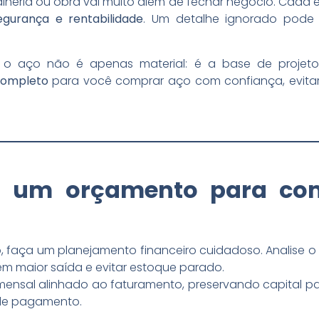
alheria ou obra vai muito além de fechar negócio. Cada
egurança e rentabilidade
. Um detalhe ignorado pode 
o aço não é apenas material: é a base de projetos
 completo
para você comprar aço com confiança, evitar
ir um orçamento para c
, faça um planejamento financeiro cuidadoso. Analise 
têm maior saída e evitar estoque parado.
mensal alinhado ao faturamento, preservando capital p
 de pagamento.